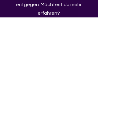
entgegen. Möchtest du mehr
erfahren?
Unser Anliegen
Bleib auf dem
Laufenden und erfahre