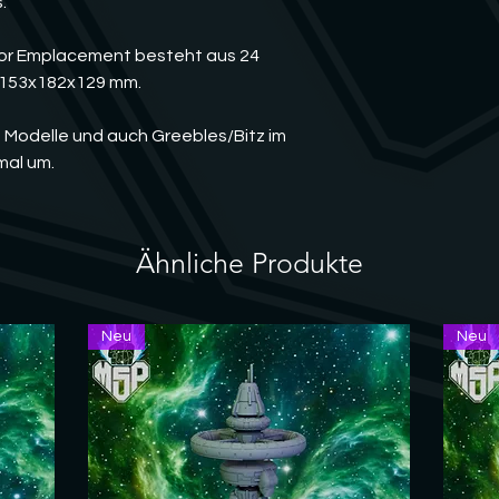
.
Falls etwas beschädi
gerne an uns wenden
Lösung.
tor Emplacement besteht aus 24
 153x182x129 mm.
n Modelle und auch Greebles/Bitz im
mal um.
Ähnliche Produkte
Neu
Neu