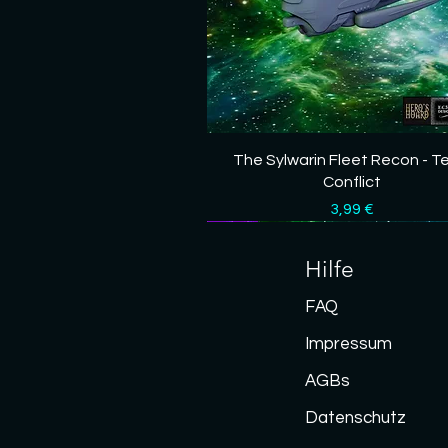
Schnellansicht
The Sylwarin Fleet Recon - T
Conflict
Preis
3,99 €
Neu
Neu
Neu
Neu
Neu
Hilfe
FAQ
Impressum
AGBs
Datenschutz