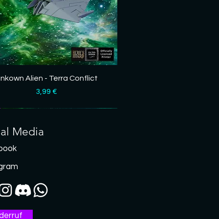
Schnellansicht
nkown Alien - Terra Conflict
Preis
3,99 €
ial Media
book
agram
derruf