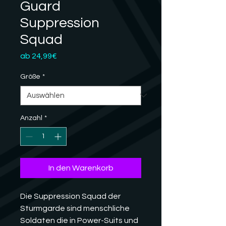
Guard
Suppression
Squad
Sale-
ab
24,99€
Preis
Größe
*
Anzahl
*
In den Warenkorb
Die Suppression Squad der
Sturmgarde sind menschliche
Soldaten die in Power-Suits und