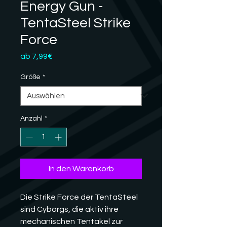
Energy Gun -
TentaSteel Strike
Force
Sale-
ab
7,99€
Preis
Größe
*
Anzahl
*
In den Warenkorb
Die Strike Force der TentaSteel
sind Cyborgs, die aktiv ihre
mechanischen Tentakel zur