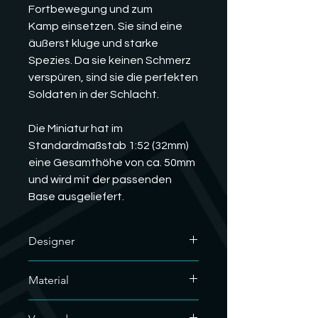
Fortbewegung und zum
Kamp einsetzen. Sie sind eine
äußerst kluge und starke
Spezies. Da sie keinen Schmerz
verspüren, sind sie die perfekten
Soldaten in der Schlacht.
Die Miniatur hat im
Standardmaßstab 1:52 (32mm)
eine Gesamthöhe von ca. 50mm
und wird mit der passenden
Base ausgeliefert.
Designer
Der Designer
Material
dieses hervorragenden Modells ist
MatStation Miniatures. Wir haben
Wir nutzen für unsere Resindrucke
deren kommerzielle Lizenz und