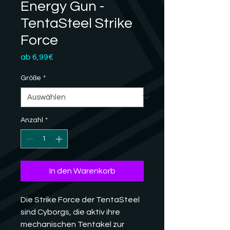
Energy Gun -
TentaSteel Strike
Force
Sale-
ab
6,99€
Preis
Größe
*
Anzahl
*
In den Warenkorb
Die Strike Force der TentaSteel
sind Cyborgs, die aktiv ihre
mechanischen Tentakel zur