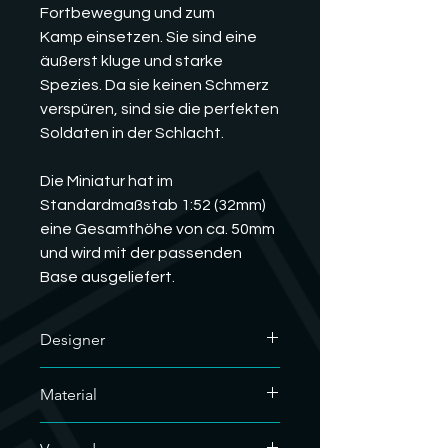
Fortbewegung und zum
Kamp einsetzen. Sie sind eine
äußerst kluge und starke
Spezies. Da sie keinen Schmerz
verspüren, sind sie die perfekten
Soldaten in der Schlacht.
Die Miniatur hat im
Standardmaßstab 1:52 (32mm)
eine Gesamthöhe von ca. 50mm
und wird mit der passenden
Base ausgeliefert.
Designer
Der Designer
Material
dieses hervorragenden Modells ist
MatStation Miniatures. Wir haben
Wir nutzen für unsere Resindrucke
deren kommerzielle Lizenz und